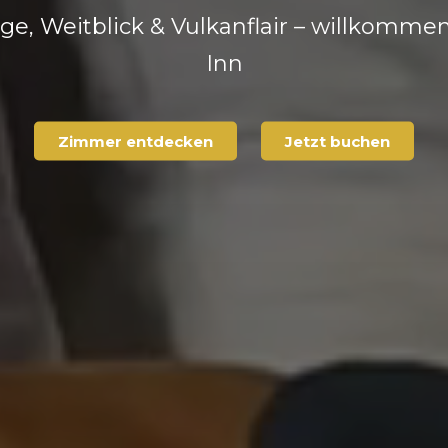
e, Weitblick & Vulkanflair – willkomme
Inn
Zimmer entdecken
Jetzt buchen