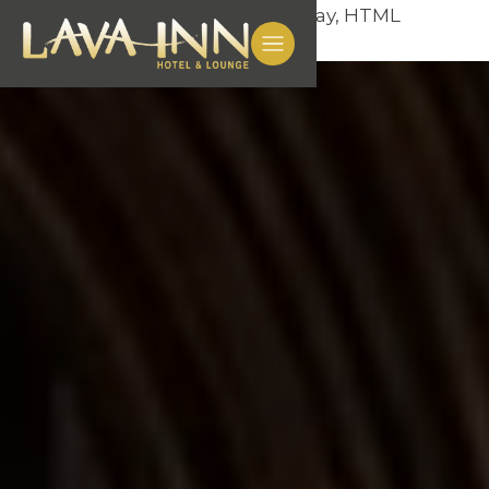
from IPython.display import display, HTML
html_code = """